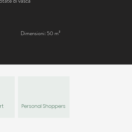
otate di vasca
Dimensioni:
50
m²
rt
Personal Shoppers