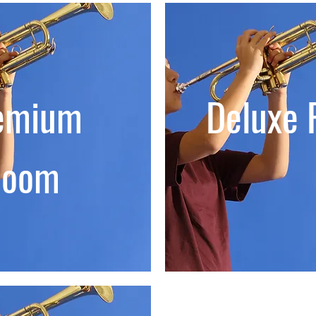
emium
Deluxe
Room