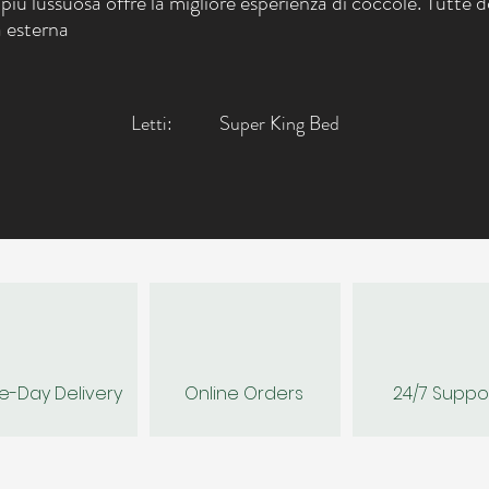
più lussuosa offre la migliore esperienza di coccole. Tutte d
a esterna
Letti:
Super King Bed
-Day Delivery
Online Orders
24/7 Suppo