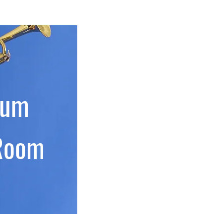
ium
Room