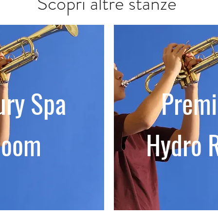
Scopri altre stanze
ury Spa
Prem
Room
Hydro 