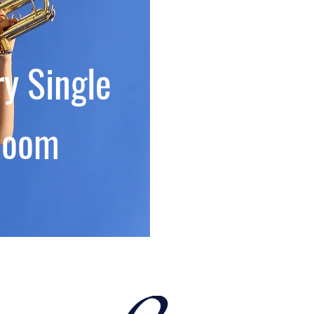
y Single
Room