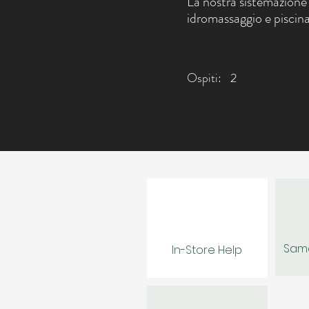
La nostra sistemazione 
idromassaggio e piscin
Ospiti:
2
Same
In-Store Help