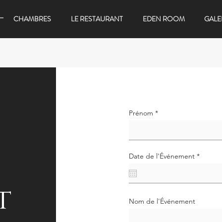
CHAMBRES
LE RESTAURANT
EDEN ROOM
GALE
Prénom
r
Date de l'Événement
*
e
q
u
i
t
r
e
Nom de l'Événement
d